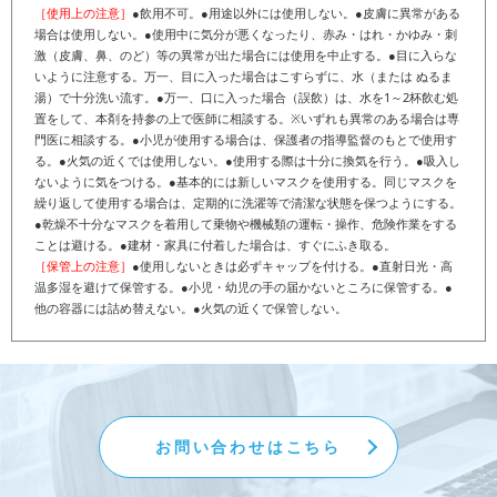
［使用上の注意］
●飲用不可。●用途以外には使用しない。●皮膚に異常がある
場合は使用しない。●使用中に気分が悪くなったり、赤み・はれ・かゆみ・刺
激（皮膚、鼻、のど）等の異常が出た場合には使用を中止する。●目に入らな
いように注意する。万一、目に入った場合はこすらずに、水（または ぬるま
湯）で十分洗い流す。●万一、口に入った場合（誤飲）は、水を1～2杯飲む処
置をして、本剤を持参の上で医師に相談する。※いずれも異常のある場合は専
門医に相談する。●小児が使用する場合は、保護者の指導監督のもとで使用す
る。●火気の近くでは使用しない。●使用する際は十分に換気を行う。●吸入し
ないように気をつける。●基本的には新しいマスクを使用する。同じマスクを
繰り返して使用する場合は、定期的に洗濯等で清潔な状態を保つようにする。
●乾燥不十分なマスクを着用して乗物や機械類の運転・操作、危険作業をする
ことは避ける。●建材・家具に付着した場合は、すぐにふき取る。
［保管上の注意］
●使用しないときは必ずキャップを付ける。●直射日光・高
温多湿を避けて保管する。●小児・幼児の手の届かないところに保管する。●
他の容器には詰め替えない。●火気の近くで保管しない。
お問い合わせはこちら