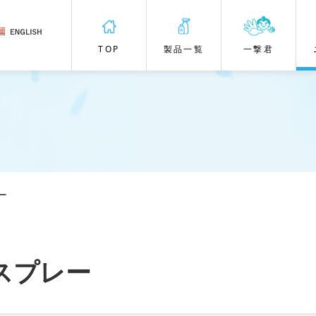
TOP
製品一覧
一撃君
ー
スプレー